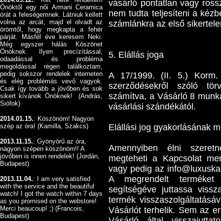
vásárló pontatlan vagy ros
Önöktől egy női Armani Ceramica
nem tudta teljesíteni a kézbe
órát a feleségemnek. Látniuk kellett
volna az arcát, majd el olvadt az
számlánkra az első sikertelen
örömtől, hogy megkapta a fehér
párját. Másfél éve keresem Neki.
Még egyszer hálás Köszönet
Önöknek. Ilyen precízítással,
5. Elállás joga
odaadással és probléma
megoldással régen találkoztam,
pedig sokszor rendelek interneten
A 17/1999. (II. 5.) Korm. 
és elég problémás vevő vagyok.
szerződésekről szóló tör
Csak így tovább a jövőben és sok
számítva, a Vásárló 8 munka
sikert kívánok Önöknek! (András,
Siófok)
vásárlási szándékától.
2014.01.15.
: Köszönöm! Nagyon
szép az óra! (Kamilla, Szakcs)
Elállási jog gyakorlásának 
2013.11.15.
: Gyönyörű az óra,
Amennyiben élni szeretne
nagyon szépen köszönöm!! A
jövőben is innen rendelek! (Jordán,
megteheti a Kapcsolat menü
Budapest)
vagy pedig az info@luxuskar
A megrendelt terméket p
2013.11.04.
: I am very satisfied
with the service and the beautiful
segítségéve juttassa viss
watch! I got the watch within 7 days
termék visszaszolgáltatásáv
as you promised on the webstore!
Merci beaucoup! ;) (Francois,
Vásárlót terhelik. Sem az er
Budapest)
Vásárló által visszajuttat