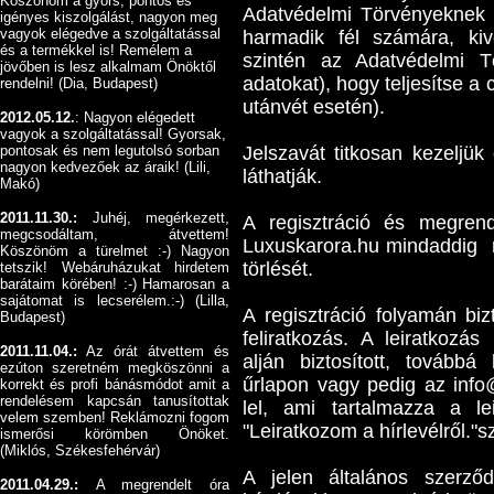
Köszönöm a gyors, pontos és
Adatvédelmi Törvényeknek 
igényes kiszolgálást, nagyon meg
vagyok elégedve a szolgáltatással
harmadik fél számára, ki
és a termékkel is! Remélem a
szintén az Adatvédelmi T
jövőben is lesz alkalmam Önöktől
adatokat), hogy teljesítse a
rendelni! (Dia, Budapest)
utánvét esetén).
2012.05.12.
: Nagyon elégedett
vagyok a szolgáltatással! Gyorsak,
pontosak és nem legutolsó sorban
Jelszavát titkosan kezeljük
nagyon kedvezőek az áraik! (Lili,
láthatják.
Makó)
2011.11.30.:
Juhéj, megérkezett,
A regisztráció és megrend
megcsodáltam, átvettem!
Luxuskarora.hu mindaddig r
Köszönöm a türelmet :-) Nagyon
törlését.
tetszik! Webáruházukat hirdetem
barátaim körében! :-) Hamarosan a
sajátomat is lecserélem.:-) (Lilla,
A regisztráció folyamán bizt
Budapest)
feliratkozás. A leiratkozás
2011.11.04.:
Az órát átvettem és
alján biztosított, tovább
ezúton szeretném megköszönni a
űrlapon vagy pedig az info@
korrekt és profi bánásmódot amit a
rendelésem kapcsán tanusítottak
lel, ami tartalmazza a l
velem szemben! Reklámozni fogom
"Leiratkozom a hírlevélről."s
ismerősi körömben Önöket.
(Miklós, Székesfehérvár)
A jelen általános szerződ
2011.04.29.:
A megrendelt óra