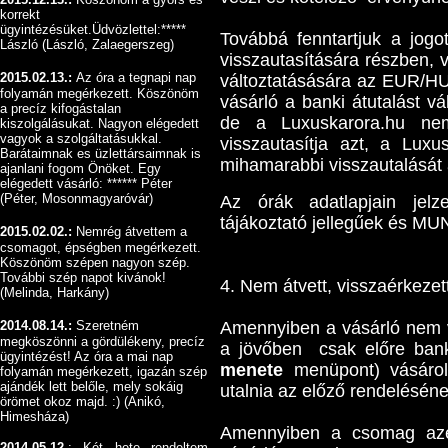
korrekt
ügyintézésüket.Üdvözlettel:*****
Továbbá fenntartjuk a jogo
László (László, Zalaegerszeg)
visszautasítására részben, 
2015.02.13.:
Az óra a tegnapi nap
változtatásására az EUR/H
folyamán megérkezett. Köszönöm
vásárló a banki átutalást vá
a precíz kifogástalan
de a Luxuskarora.hu nem 
kiszolgálásukat. Nagyon elégedett
vagyok a szolgáltatásukkal.
visszautasítja azt, a Luxus
Barátaimnak es üzlettársaimnak is
mihamarabbi visszautalását 
ajanlani fogom Önöket. Egy
elégedett vásárló: ****** Péter
(Péter, Mosonmagyaróvár)
Az órák adatlapjain jelz
tájákoztató jellegűek és 
2015.02.02.:
Nemrég átvettem a
csomagot, épségben megérkezett.
Köszönöm szépen nagyon szép.
További szép napot kivánok!
4. Nem átvett, visszaérkeze
(Melinda, Harkány)
2014.08.14.:
Szeretném
Amennyiben a vásárló nem v
megköszönni a gördülékeny, precíz
a jövőben csak előre bank
ügyintézést! Az óra a mai nap
menete
menüpont) vásárolh
folyamán megérkezett, igazán szép
ajándék lett belőle, mely sokáig
utalnia az előző rendeléséne
örömet okoz majd. :) (Anikó,
Himesháza)
Amennyiben a csomag azér
2014.05.12.
: Két hete rendeltem