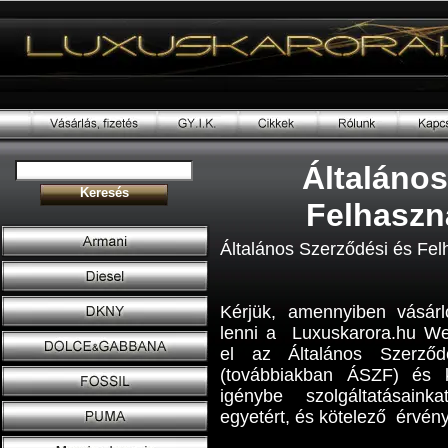
Általános
Felhaszná
Általános Szerződési és Felh
Kérjük, amennyiben vásárlój
lenni a Luxuskarora.hu We
el az Általános Szerződé
(továbbiakban ÁSZF) és 
igénybe szolgáltatásain
egyetért, és kötelező érvén