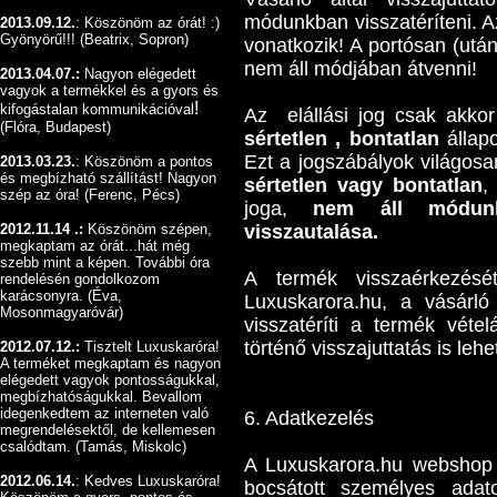
módunkban visszatéríteni. A
2013.09.12.
:
Köszönöm az órát! :)
Gyönyörű!!! (Beatrix, Sopron)
vonatkozik! A portósan (utá
nem áll módjában átvenni!
2013.04.07.:
Nagyon elégedett
vagyok a termékkel és a gyors és
!
kifogástalan kommunikációval
Az elállási jog csak akkor 
(Flóra, Budapest)
sértetlen , bontatlan
állapo
Ezt a jogszábályok világosa
2013.03.23.
: Köszönöm a pontos
és megbízható szállítást! Nagyon
sértetlen vagy bontatlan
,
szép az óra! (Ferenc, Pécs)
joga,
nem áll módunk
2012.11.14 .:
Köszönöm szépen,
visszautalása.
megkaptam az órát...hát még
szebb mint a képen. További óra
A termék visszaérkezés
rendelésén gondolkozom
karácsonyra. (Éva,
Luxuskarora.hu, a vásárl
Mosonmagyaróvár)
visszatéríti a termék vétel
történő visszajuttatás is leh
2012.07.12.:
Tisztelt Luxuskaróra!
A terméket megkaptam és nagyon
elégedett vagyok pontosságukkal,
megbízhatóságukkal. Bevallom
idegenkedtem az interneten való
6. Adatkezelés
megrendelésektől, de kellemesen
csalódtam. (Tamás, Miskolc)
A Luxuskarora.hu webshop 
2012.06.14.
: Kedves Luxuskaróra!
bocsátott személyes adat