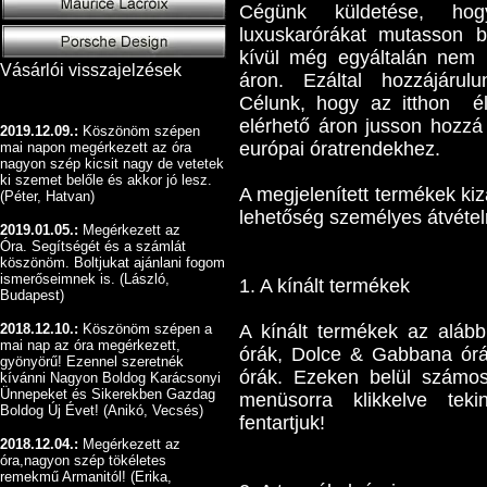
Cégünk küldetése, hog
luxuskarórákat mutasson 
kívül még egyáltalán nem 
Vásárlói visszajelzések
áron. Ezáltal hozzájárulu
Célunk, hogy az itthon élő
elérhető áron jusson hozzá 
2019.12.09.:
Köszönöm szépen
európai óratrendekhez.
mai napon megérkezett az óra
nagyon szép kicsit nagy de vetetek
ki szemet belőle és akkor jó lesz.
A megjelenített termékek ki
(Péter, Hatvan)
lehetőség személyes átvétel
2019.01.05.:
Megérkezett az
Óra.
Segítségét és a számlát
köszönöm.
Boltjukat ajánlani fogom
ismerőseimnek is. (László,
1. A kínált termékek
Budapest)
2018.12.10.:
Köszönöm szépen a
A kínált termékek az alábbi
mai nap az óra megérkezett,
órák, Dolce & Gabbana ór
gyönyörű!
Ezennel szeretnék
órák. Ezeken belül számos 
kívánni Nagyon Boldog Karácsonyi
Ünnepeket és Sikerekben Gazdag
menüsorra klikkelve tek
Boldog Új Évet! (Anikó, Vecsés)
fentartjuk!
2018.12.04.:
Megérkezett az
óra,nagyon szép tökéletes
remekmű Armanitól! (Erika,