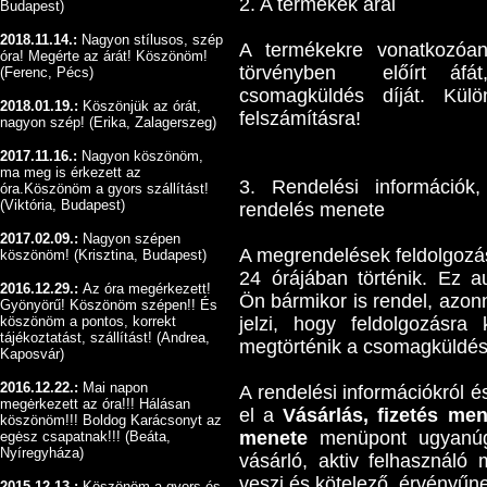
2. A termékek árai
Budapest)
2018.11.14.:
Nagyon stílusos, szép
A termékekre vonatkozóan
óra! Megérte az árát! Köszönöm!
törvényben előírt áfá
(Ferenc, Pécs)
csomagküldés díját. Kül
2018.01.19.:
Köszönjük az órát,
felszámításra!
nagyon szép! (Erika, Zalagerszeg)
2017.11.16.:
Nagyon köszönöm,
ma meg is érkezett az
3. Rendelési információk
óra.Köszönöm a gyors szállítást!
(Viktória, Budapest)
rendelés menete
2017.02.09.:
Nagyon szépen
A megrendelések feldolgoz
köszönöm
!
(Krisztina, Budapest)
24 órájában történik. Ez 
2016.12.29.:
Az óra megérkezett!
Ön bármikor is rendel, azon
Gyönyörű!
Köszönöm szépen!! És
köszönöm a pontos, korrekt
jelzi, hogy feldolgozásr
tájékoztatást, szállítást!
(Andrea,
megtörténik a csomagküldés, 
Kaposvár)
2016.12.22.:
Mai napon
A rendelési információkról é
megėrkezett az óra!!! Hálásan
el a
Vásárlás, fizetés men
köszönöm!!! Boldog Karácsonyt az
menete
menüpont ugyan
egėsz csapatnak!!!
(Beáta,
Nyíregyháza)
vásárló, aktiv felhasználó 
veszi és kötelező érvényűne
2015.12.13.:
Köszönöm a gyors és