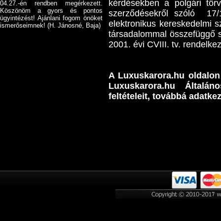
kérdésekben a polgári törv
04.27.-én rendben megérkezett.
Köszönöm a gyors és pontos
szerződésekről szóló 17/1
ügyintézést! Ajánlani fogom önöket
elektronikus kereskedelmi s
ismerőseimnek! (H. Jánosné, Baja)
társadalommal összefüggő sz
2001. évi CVIII. tv. rendelk
A Luxuskarora.hu oldalon 
Luxuskarora.hu Általán
feltételeit, továbbá adatkez