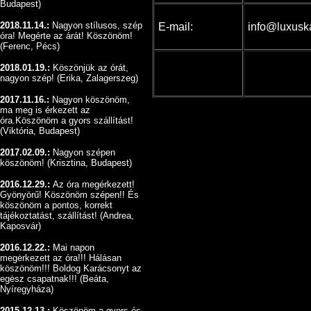
Budapest)
2018.11.14.:
Nagyon stílusos, szép
E-mail:
info@luxusk
óra! Megérte az árát! Köszönöm!
(Ferenc, Pécs)
2018.01.19.:
Köszönjük az órát,
nagyon szép! (Erika, Zalagerszeg)
2017.11.16.:
Nagyon köszönöm,
ma meg is érkezett az
óra.Köszönöm a gyors szállítást!
(Viktória, Budapest)
2017.02.09.:
Nagyon szépen
köszönöm
!
(Krisztina, Budapest)
2016.12.29.:
Az óra megérkezett!
Gyönyörű!
Köszönöm szépen!! És
köszönöm a pontos, korrekt
tájékoztatást, szállítást!
(Andrea,
Kaposvár)
2016.12.22.:
Mai napon
megėrkezett az óra!!! Hálásan
köszönöm!!! Boldog Karácsonyt az
egėsz csapatnak!!!
(Beáta,
Nyíregyháza)
2015.12.13.:
Köszönöm a gyors és