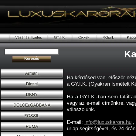
Ka
Ha kérdésed van, először néz
a GY.I.K. (Gyakran Ismételt 
Ha a GY.I.K.-ban sem találtad
vagy az e-mail címünkre, vagy
válaszolunk.
E-mail:
info@luxuskarora.hu
,
ürlap segítségével, és 24 órán