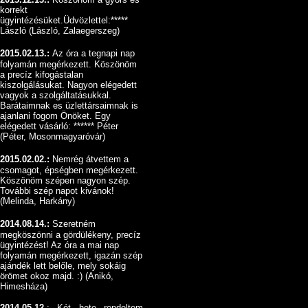
korrekt
ügyintézésüket.Üdvözlettel:*****
László (László, Zalaegerszeg)
2015.02.13.:
Az óra a tegnapi nap
folyamán megérkezett. Köszönöm
a precíz kifogástalan
kiszolgálásukat. Nagyon elégedett
vagyok a szolgáltatásukkal.
Barátaimnak es üzlettársaimnak is
ajanlani fogom Önöket. Egy
elégedett vásárló: ****** Péter
(Péter, Mosonmagyaróvár)
2015.02.02.:
Nemrég átvettem a
csomagot, épségben megérkezett.
Köszönöm szépen nagyon szép.
További szép napot kivánok!
(Melinda, Harkány)
2014.08.14.:
Szeretném
megköszönni a gördülékeny, precíz
ügyintézést! Az óra a mai nap
folyamán megérkezett, igazán szép
ajándék lett belőle, mely sokáig
örömet okoz majd. :) (Anikó,
Himesháza)
2014.05.12.
: Két hete rendeltem