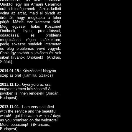
Önöktől egy női Armani Ceramica
órát a feleségemnek. Látniuk kellett
volna az arcát, majd el olvadt az
örömtől, hogy megkapta a fehér
párját. Másfél éve keresem Neki.
Még egyszer hálás Köszönet
Önöknek. Ilyen precízítással,
odaadással és probléma
megoldással régen találkoztam,
pedig sokszor rendelek interneten
és elég problémás vevő vagyok.
Csak így tovább a jövőben és sok
sikert kívánok Önöknek! (András,
Siófok)
2014.01.15.
: Köszönöm! Nagyon
szép az óra! (Kamilla, Szakcs)
2013.11.15.
: Gyönyörű az óra,
nagyon szépen köszönöm!! A
jövőben is innen rendelek! (Jordán,
Budapest)
2013.11.04.
: I am very satisfied
with the service and the beautiful
watch! I got the watch within 7 days
as you promised on the webstore!
Merci beaucoup! ;) (Francois,
Budapest)