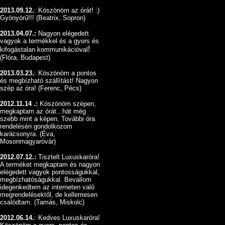
2013.09.12.
:
Köszönöm az órát! :)
Gyönyörű!!! (Beatrix, Sopron)
2013.04.07.:
Nagyon elégedett
vagyok a termékkel és a gyors és
!
kifogástalan kommunikációval
(Flóra, Budapest)
2013.03.23.
: Köszönöm a pontos
és megbízható szállítást! Nagyon
szép az óra! (Ferenc, Pécs)
2012.11.14 .:
Köszönöm szépen,
megkaptam az órát...hát még
szebb mint a képen. További óra
rendelésén gondolkozom
karácsonyra. (Éva,
Mosonmagyaróvár)
2012.07.12.:
Tisztelt Luxuskaróra!
A terméket megkaptam és nagyon
elégedett vagyok pontosságukkal,
megbízhatóságukkal. Bevallom
idegenkedtem az interneten való
megrendelésektől, de kellemesen
csalódtam. (Tamás, Miskolc)
2012.06.14.
: Kedves Luxuskaróra!