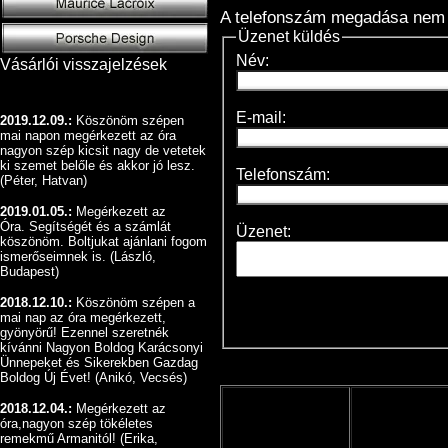
A telefonszám megadása nem 
Üzenet küldés
Név:
Vásárlói visszajelzések
E-mail:
2019.12.09.:
Köszönöm szépen
mai napon megérkezett az óra
nagyon szép kicsit nagy de vetetek
ki szemet belőle és akkor jó lesz.
Telefonszám:
(Péter, Hatvan)
2019.01.05.:
Megérkezett az
Óra.
Segítségét és a számlát
Üzenet:
köszönöm.
Boltjukat ajánlani fogom
ismerőseimnek is. (László,
Budapest)
2018.12.10.:
Köszönöm szépen a
mai nap az óra megérkezett,
gyönyörű!
Ezennel szeretnék
kívánni Nagyon Boldog Karácsonyi
Ünnepeket és Sikerekben Gazdag
Boldog Új Évet! (Anikó, Vecsés)
2018.12.04.:
Megérkezett az
óra,nagyon szép tökéletes
remekmű Armanitól! (Erika,