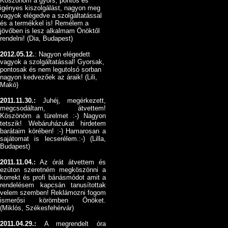
Köszönöm a gyors, pontos és
igényes kiszolgálást, nagyon meg
vagyok elégedve a szolgáltatással
és a termékkel is! Remélem a
jövőben is lesz alkalmam Önöktől
rendelni! (Dia, Budapest)
2012.05.12.
: Nagyon elégedett
vagyok a szolgáltatással! Gyorsak,
pontosak és nem legutolsó sorban
nagyon kedvezőek az áraik! (Lili,
Makó)
2011.11.30.:
Juhéj, megérkezett,
megcsodáltam, átvettem!
Köszönöm a türelmet :-) Nagyon
tetszik! Webáruházukat hirdetem
barátaim körében! :-) Hamarosan a
sajátomat is lecserélem.:-) (Lilla,
Budapest)
2011.11.04.:
Az órát átvettem és
ezúton szeretném megköszönni a
korrekt és profi bánásmódot amit a
rendelésem kapcsán tanusítottak
velem szemben! Reklámozni fogom
ismerősi körömben Önöket.
(Miklós, Székesfehérvár)
2011.04.29.:
A megrendelt óra